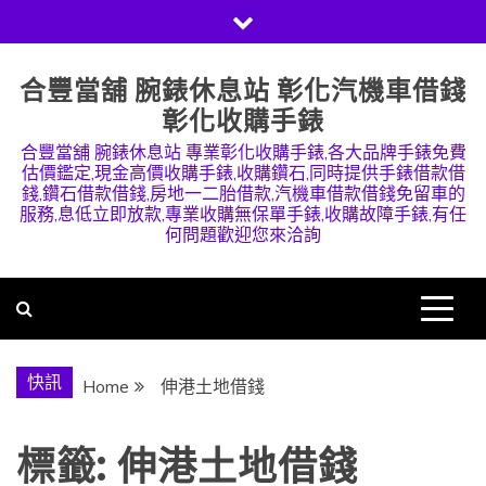
Skip
to
content
合豐當舖 腕錶休息站 彰化汽機車借錢
彰化收購手錶
合豐當舖 腕錶休息站 專業彰化收購手錶,各大品牌手錶免費
估價鑑定,現金高價收購手錶,收購鑽石,同時提供手錶借款借
錢,鑽石借款借錢,房地一二胎借款,汽機車借款借錢免留車的
服務,息低立即放款,專業收購無保單手錶,收購故障手錶,有任
何問題歡迎您來洽詢
快訊
Home
伸港土地借錢
標籤:
伸港土地借錢