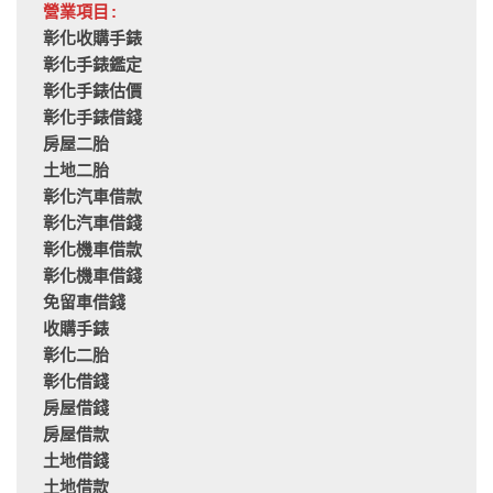
營業項目:
彰化收購手錶
彰化手錶鑑定
彰化手錶估價
彰化手錶借錢
房屋二胎
土地二胎
彰化汽車借款
彰化汽車借錢
彰化機車借款
彰化機車借錢
免留車借錢
收購手錶
彰化二胎
彰化借錢
房屋借錢
房屋借款
土地借錢
土地借款