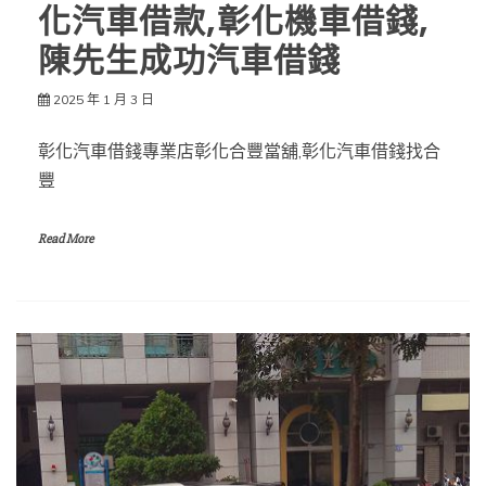
化汽車借款,彰化機車借錢,
陳先生成功汽車借錢
2025 年 1 月 3 日
彰化汽車借錢專業店彰化合豐當舖,彰化汽車借錢找合
豐
Read More