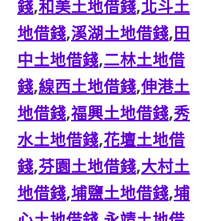
錢
,
和美土地借錢
,
北斗土
地借錢
,
溪湖土地借錢
,
田
中土地借錢
,
二林土地借
錢
,
線西土地借錢
,
伸港土
地借錢
,
福興土地借錢
,
秀
水土地借錢
,
花壇土地借
錢
,
芬園土地借錢
,
大村土
地借錢
,
埔鹽土地借錢
,
埔
心土地借錢
,
永靖土地借