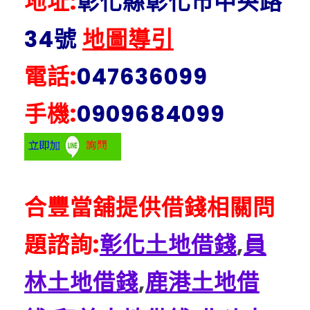
地址:
彰化縣彰化市中央路
34號
地圖導引
電話:
047636099
手機:
0909684099
合豐當舖
提供借錢相關問
題諮詢
:
彰化土地借錢
,
員
林土地借錢
,
鹿港土地借