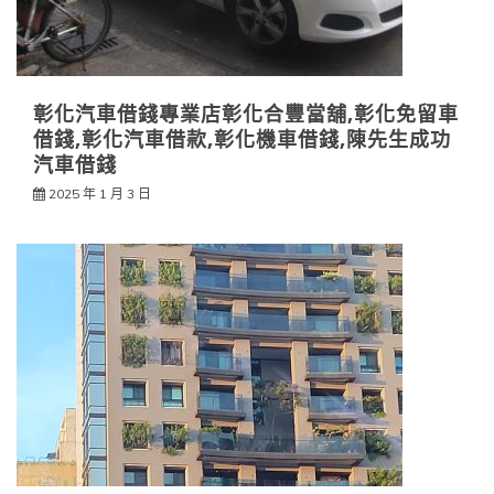
彰化汽車借錢專業店彰化合豐當舖,彰化免留車
借錢,彰化汽車借款,彰化機車借錢,陳先生成功
汽車借錢
2025 年 1 月 3 日