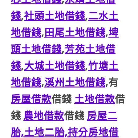
錢
,
社頭土地借錢
,
二水土
地借錢
,
田尾土地借錢
,
埤
頭土地借錢
,
芳苑土地借
錢
,
大城土地借錢
,
竹塘土
地借錢
,
溪州土地借錢
,有
房屋借款
借錢
土地借款
借
錢
農地借款
借錢
房屋二
胎,
土地二胎,
持分房地借