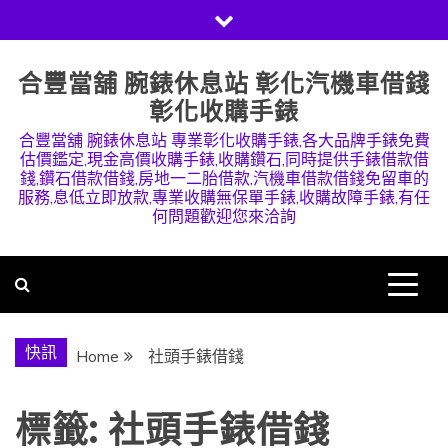
Skip
to
content
合豐當舖 腕錶休息站 彰化汽機車借錢
彰化收購手錶
合豐當舖 腕錶休息站 專業彰化收購手錶,各大品牌手錶免費
估價鑑定,現金高價收購手錶,收購鑽石,同時提供手錶借款借
錢,鑽石借款借錢,房地一二胎借款,汽機車借款借錢免留車的
服務,息低立即放款,專業收購無保單手錶,收購故障手錶,有任
何問題歡迎您來洽詢
快訊
Home
社頭手錶借錢
標籤:
社頭手錶借錢